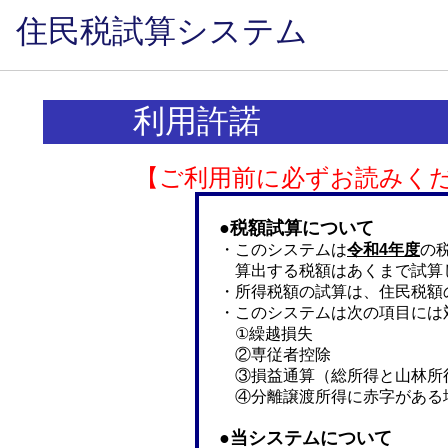
住民税試算システム
利用許諾
【ご利用前に必ずお読みく
●税額試算について
・このシステムは
令和4年度
の
算出する税額はあくまで試算
・所得税額の試算は、住民税額
・このシステムは次の項目には
①繰越損失
②専従者控除
③損益通算（総所得と山林所得
④分離譲渡所得に赤字がある
●当システムについて